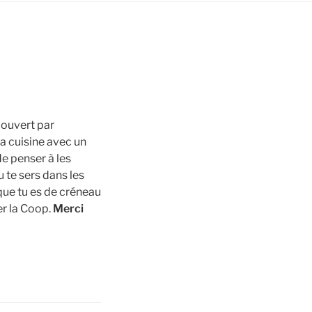
 ouvert par
la cuisine avec un
de penser à les
 te sers dans les
sque tu es de créneau
er la Coop.
Merci