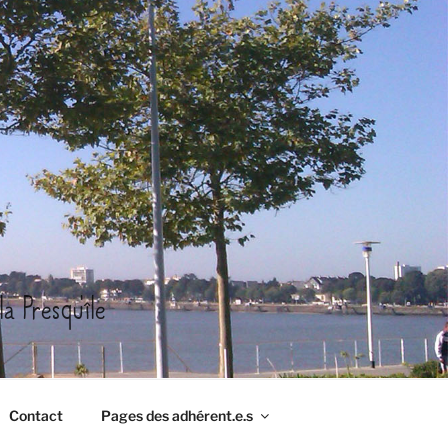
a Presqu'île
Contact
Pages des adhérent.e.s