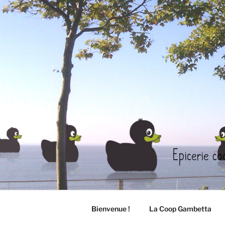
Aller
au
contenu
principal
Epicerie co
Bienvenue !
La Coop Gambetta