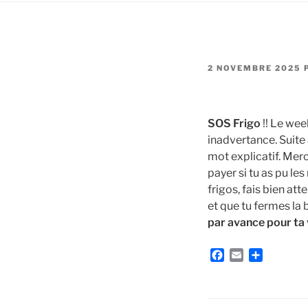
PUBLIÉ
2 NOVEMBRE 2025
LE
SOS Frigo
!! Le wee
inadvertance. Suite 
mot explicatif. Merc
payer si tu as pu le
frigos, fais bien att
et que tu fermes la 
par avance pour ta v
F
E
P
a
m
a
c
a
r
e
i
t