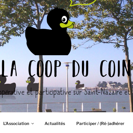
la coop du coin
opérative et participative sur Saint-Nazaire et l
L’Association
Actualités
Participer / (Ré-)adhérer