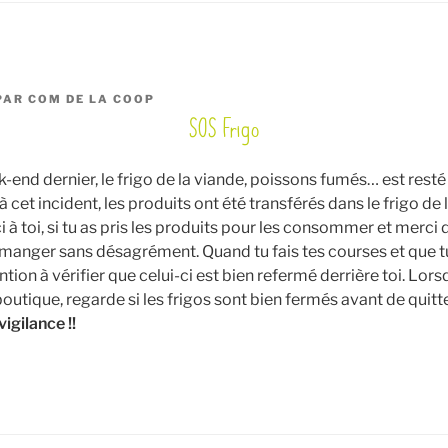
PAR
COM DE LA COOP
SOS Frigo
k-end dernier, le frigo de la viande, poissons fumés… est resté
à cet incident, les produits ont été transférés dans le frigo de 
i à toi, si tu as pris les produits pour les consommer et merci 
s manger sans désagrément. Quand tu fais tes courses et que tu
ention à vérifier que celui-ci est bien refermé derrière toi. Lor
boutique, regarde si les frigos sont bien fermés avant de quitt
igilance !!