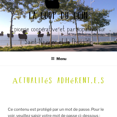
Aller
au
la coop du coin
contenu
principal
Epicerie coopérative et participative sur
Saint-Nazaire et la Presqu'île
Menu
Actualités adhérent.e.s
Ce contenu est protégé par un mot de passe. Pour le
voir, veuillez saisir votre mot de passe ci-dessous :