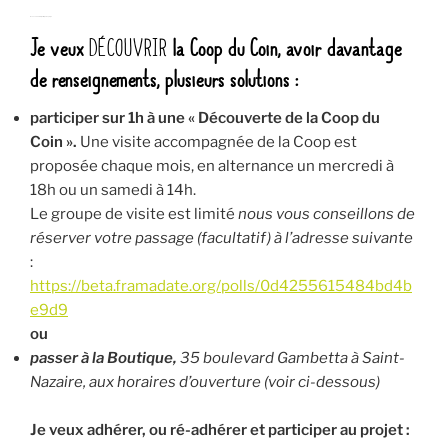
Je veux adhérer et participer au projet :
Je veux
DÉCOUVRIR
la Coop du Coin, avoir davantage
de renseignements, plusieurs solutions :
participer sur 1h à une « Découverte de la Coop du
Coin ».
Une visite accompagnée de la Coop est
proposée chaque mois, en alternance un mercredi à
18h ou un samedi à 14h.
Le groupe de visite est limité
nous vous conseillons de
réserver votre passage (facultatif) à l’adresse suivante
:
https://beta.framadate.org/polls/0d4255615484bd4b
e9d9
ou
passer à la Boutique,
35 boulevard Gambetta à Saint-
Nazaire, aux horaires d’ouverture
(voir ci-dessous)
Je veux adhérer, ou ré-adhérer et participer au projet :