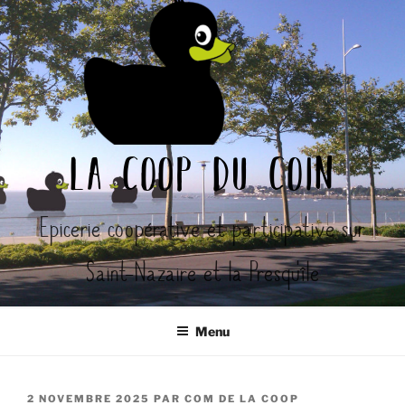
Aller
au
contenu
principal
la coop du coin
Epicerie coopérative et participative sur
Saint-Nazaire et la Presqu'île
Menu
PUBLIÉ
2 NOVEMBRE 2025
PAR
COM DE LA COOP