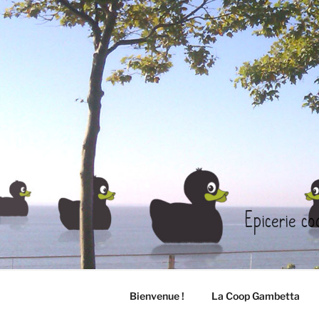
Aller
au
contenu
principal
Epicerie co
Bienvenue !
La Coop Gambetta