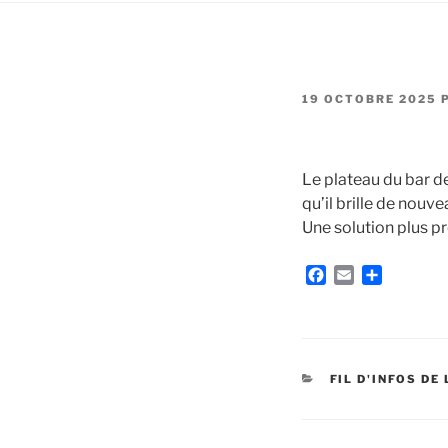
PUBLIÉ
19 OCTOBRE 2025
LE
Le plateau du bar de 
qu’il brille de nouv
Une solution plus pr
F
E
P
a
m
a
c
a
r
e
i
t
b
l
a
o
g
CATÉGORIES
FIL D'INFOS DE
o
e
k
r