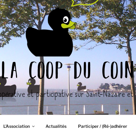
la coop du coin
opérative et participative sur Saint-Nazaire et l
L’Association
Actualités
Participer / (Ré-)adhérer