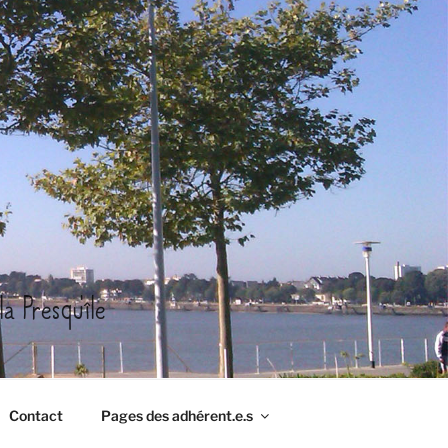
a Presqu'île
Contact
Pages des adhérent.e.s