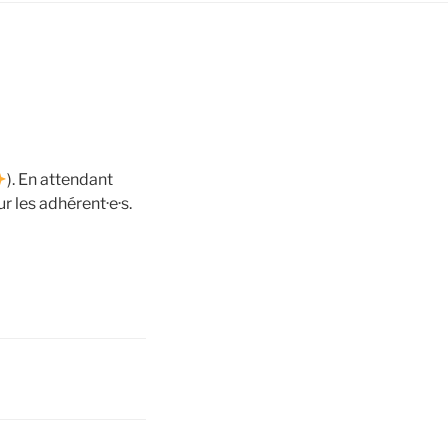
). En attendant
r les adhérent·e·s.