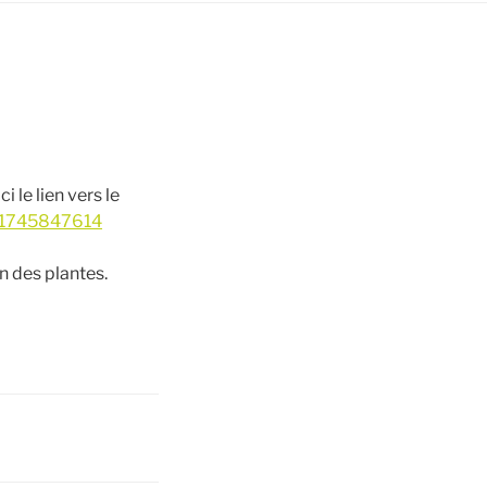
 le lien vers le
i-1745847614
n des plantes.