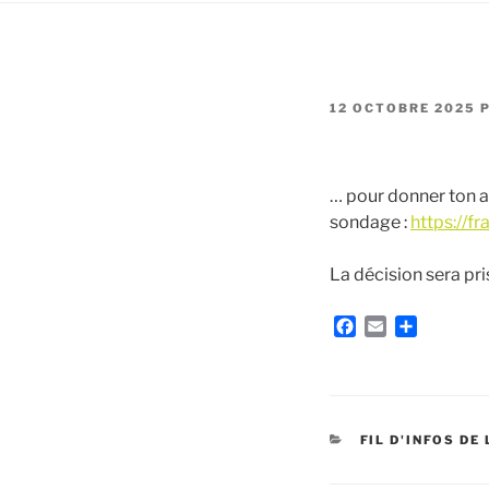
PUBLIÉ
12 OCTOBRE 2025
LE
… pour donner ton av
sondage :
https://f
La décision sera pri
F
E
P
a
m
a
c
a
r
e
i
t
b
l
a
o
g
CATÉGORIES
FIL D'INFOS DE
o
e
k
r