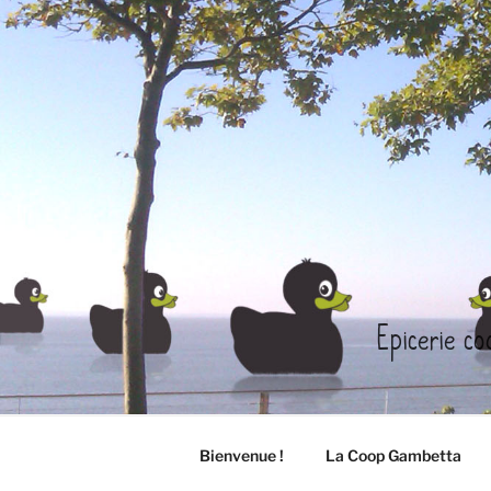
Aller
au
contenu
principal
Epicerie co
Bienvenue !
La Coop Gambetta