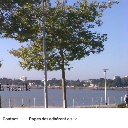
a Presqu'île
Contact
Pages des adhérent.e.s