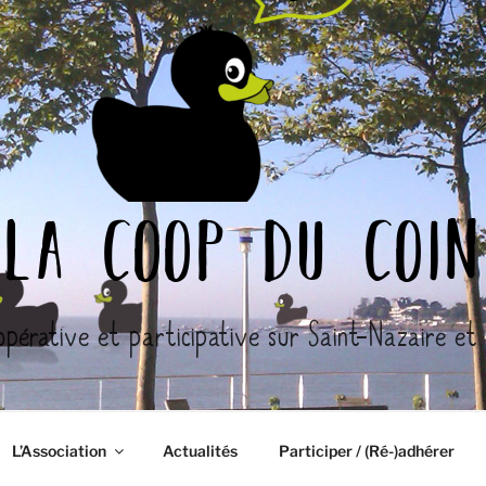
la coop du coin
opérative et participative sur Saint-Nazaire et l
L’Association
Actualités
Participer / (Ré-)adhérer