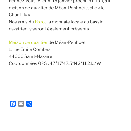
Rendez-vous le jeudi 18 janvier prochain à 19h, à la
maison de quartier de Méan-Penhoët, salle « le
Chantilly ».
Nos amis du
Rozo
, la monnaie locale du bassin
nazairien, y seront également présents.
Maison de quartier
de Méan-Penhoët
1, rue Emile Combes
44600 Saint-Nazaire
Coordonnées GPS : 47°17’47.5″N 2°11’21.1″W
F
E
P
a
m
a
c
a
r
e
i
t
b
l
a