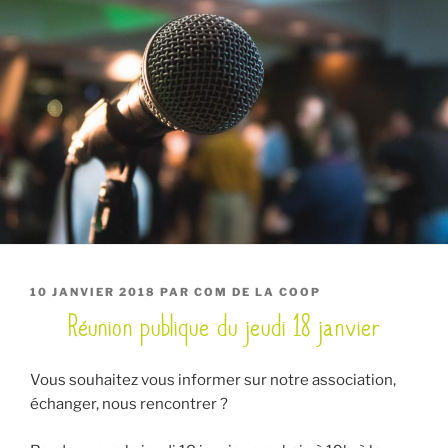
PUBLIÉ
10 JANVIER 2018
PAR
COM DE LA COOP
Réunion publique du jeudi 18 janvier
LE
Vous souhaitez vous informer sur notre association,
échanger, nous rencontrer ?