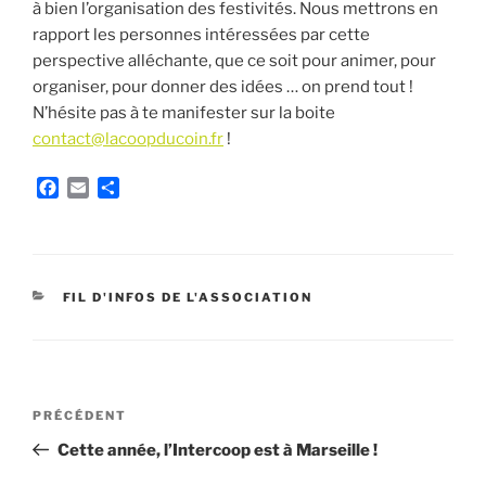
à bien l’organisation des festivités. Nous mettrons en
rapport les personnes intéressées par cette
perspective alléchante, que ce soit pour animer, pour
organiser, pour donner des idées … on prend tout !
N’hésite pas à te manifester sur la boite
contact@lacoopducoin.fr
!
F
E
P
a
m
a
c
a
r
e
i
t
b
l
a
o
g
CATÉGORIES
FIL D'INFOS DE L'ASSOCIATION
o
e
k
r
Navigation
Article
PRÉCÉDENT
de
précédent
Cette année, l’Intercoop est à Marseille !
l’article