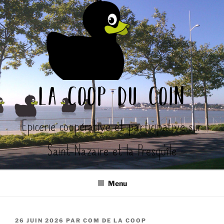
Aller
au
contenu
principal
la coop du coin
Epicerie coopérative et participative sur
Saint-Nazaire et la Presqu'île
Menu
PUBLIÉ
26 JUIN 2026
PAR
COM DE LA COOP