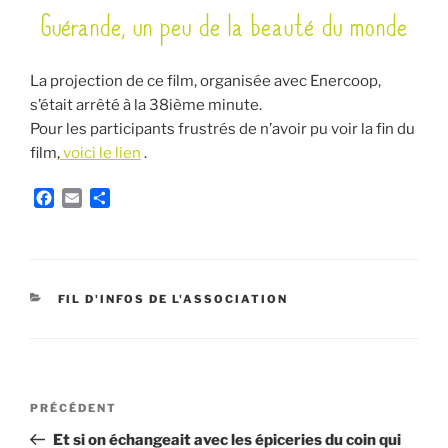
Guérande, un peu de la beauté du monde
LE
La projection de ce film, organisée avec Enercoop,
s’était arrêté à la 38ième minute.
Pour les participants frustrés de n’avoir pu voir la fin du
film,
voici le lien
.
F
E
P
a
m
a
c
a
r
e
i
t
b
l
a
o
g
CATÉGORIES
FIL D'INFOS DE L'ASSOCIATION
o
e
k
r
Navigation
Article
PRÉCÉDENT
de
précédent
Et si on échangeait avec les épiceries du coin qui