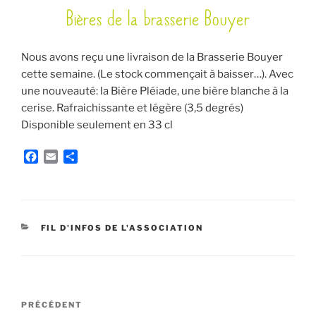
Bières de la brasserie Bouyer
LE
Nous avons reçu une livraison de la Brasserie Bouyer
cette semaine. (Le stock commençait à baisser…). Avec
une nouveauté: la Bière Pléiade, une bière blanche à la
cerise. Rafraichissante et légère (3,5 degrés)
Disponible seulement en 33 cl
F
E
P
a
m
a
c
a
r
e
i
t
b
l
a
o
g
CATÉGORIES
FIL D'INFOS DE L'ASSOCIATION
o
e
k
r
Navigation
Article
PRÉCÉDENT