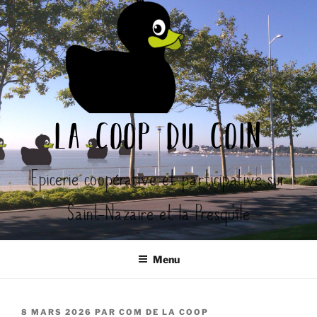
Aller
au
contenu
principal
la coop du coin
Epicerie coopérative et participative sur
Saint-Nazaire et la Presqu'île
Menu
PUBLIÉ
8 MARS 2026
PAR
COM DE LA COOP