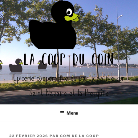
Aller
au
contenu
principal
la coop du coin
Epicerie coopérative et participative sur
Saint-Nazaire et la Presqu'île
Menu
PUBLIÉ
22 FÉVRIER 2026
PAR
COM DE LA COOP