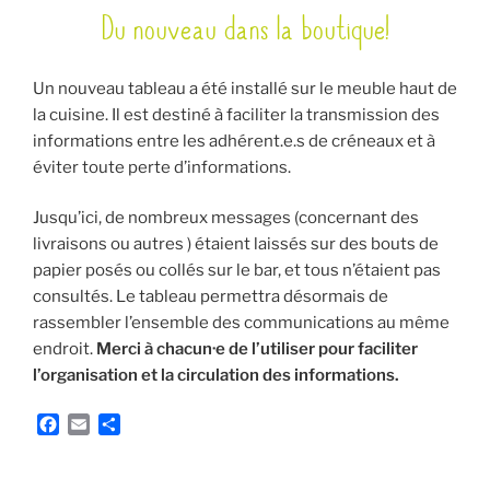
Du nouveau dans la boutique!
LE
Un nouveau tableau a été installé sur le meuble haut de
la cuisine. Il est destiné à faciliter la transmission des
informations entre les adhérent.e.s de créneaux et à
éviter toute perte d’informations.
Jusqu’ici, de nombreux messages (concernant des
livraisons ou autres ) étaient laissés sur des bouts de
papier posés ou collés sur le bar, et tous n’étaient pas
consultés. Le tableau permettra désormais de
rassembler l’ensemble des communications au même
endroit.
Merci à chacun·e de l’utiliser pour faciliter
l’organisation et la circulation des informations.
F
E
P
a
m
a
c
a
r
e
i
t