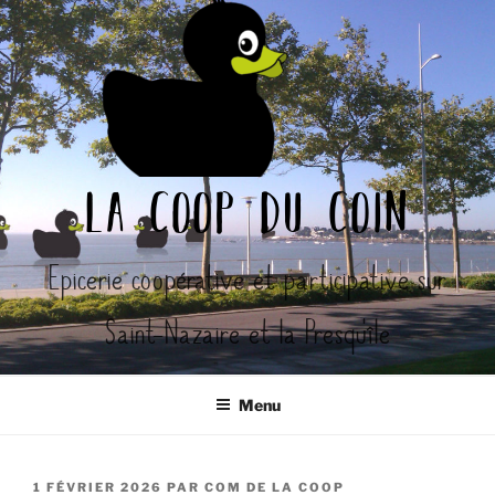
Aller
au
contenu
principal
la coop du coin
Epicerie coopérative et participative sur
Saint-Nazaire et la Presqu'île
Menu
PUBLIÉ
1 FÉVRIER 2026
PAR
COM DE LA COOP