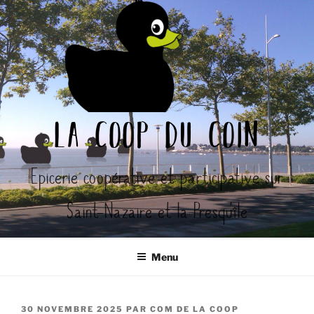
Aller
au
contenu
principal
la coop du coin
Epicerie coopérative et participative sur
Saint-Nazaire et la Presqu'île
Menu
PUBLIÉ
30 NOVEMBRE 2025
PAR
COM DE LA COOP