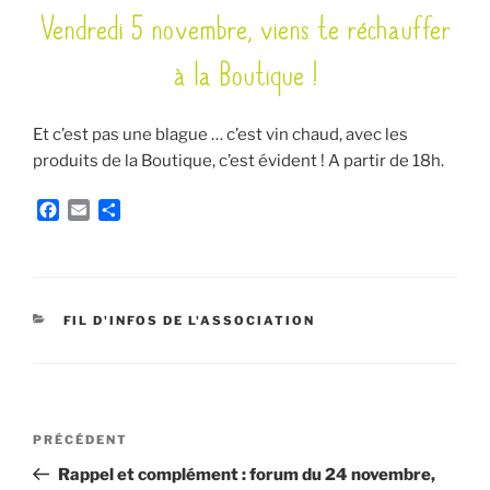
Vendredi 5 novembre, viens te réchauffer
LE
à la Boutique !
Et c’est pas une blague … c’est vin chaud, avec les
produits de la Boutique, c’est évident ! A partir de 18h.
F
E
P
a
m
a
c
a
r
e
i
t
b
l
a
o
g
CATÉGORIES
FIL D'INFOS DE L'ASSOCIATION
o
e
k
r
Navigation
Article
PRÉCÉDENT
de
précédent
Rappel et complément : forum du 24 novembre,