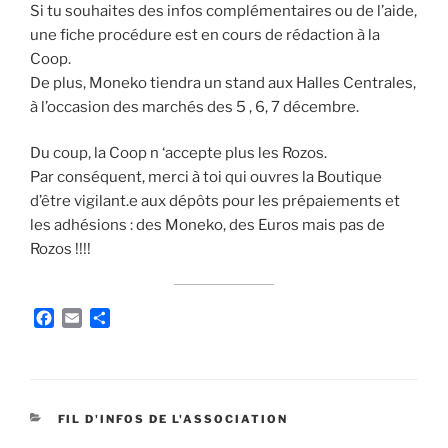
Si tu souhaites des infos complémentaires ou de l’aide,
une fiche procédure est en cours de rédaction à la
Coop.
De plus, Moneko tiendra un stand aux Halles Centrales,
à l’occasion des marchés des 5 , 6, 7 décembre.
Du coup, la Coop n ‘accepte plus les Rozos.
Par conséquent, merci à toi qui ouvres la Boutique
d’être vigilant.e aux dépôts pour les prépaiements et
les adhésions : des Moneko, des Euros mais pas de
Rozos !!!!
F
E
P
a
m
a
c
a
r
e
i
t
b
l
a
o
g
CATÉGORIES
FIL D'INFOS DE L'ASSOCIATION
o
e