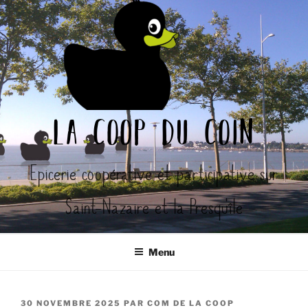
Aller
au
contenu
principal
la coop du coin
Epicerie coopérative et participative sur
Saint-Nazaire et la Presqu'île
Menu
PUBLIÉ
30 NOVEMBRE 2025
PAR
COM DE LA COOP