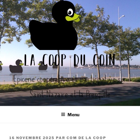
Aller
au
contenu
principal
la coop du coin
Epicerie coopérative et participative sur
Saint-Nazaire et la Presqu'île
Menu
PUBLIÉ
16 NOVEMBRE 2025
PAR
COM DE LA COOP