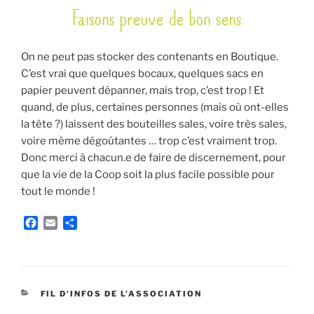
Faisons preuve de bon sens
LE
On ne peut pas stocker des contenants en Boutique.
C’est vrai que quelques bocaux, quelques sacs en
papier peuvent dépanner, mais trop, c’est trop ! Et
quand, de plus, certaines personnes (mais où ont-elles
la tête ?) laissent des bouteilles sales, voire très sales,
voire même dégoûtantes … trop c’est vraiment trop.
Donc merci à chacun.e de faire de discernement, pour
que la vie de la Coop soit la plus facile possible pour
tout le monde !
F
E
P
a
m
a
c
a
r
e
i
t
b
l
a
o
g
CATÉGORIES
FIL D'INFOS DE L'ASSOCIATION
o
e