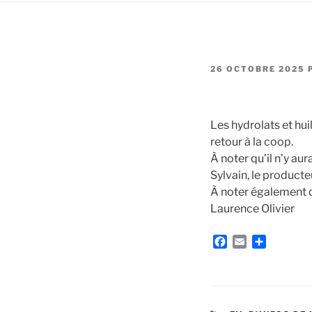
PUBLIÉ
26 OCTOBRE 2025
LE
Les hydrolats et hui
retour à la coop.
À noter qu’il n’y au
Sylvain, le producteu
À noter également q
Laurence Olivier
F
E
P
a
m
a
c
a
r
e
i
t
b
l
a
o
g