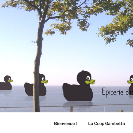
Aller
au
contenu
principal
Epicerie co
Bienvenue !
La Coop Gambetta