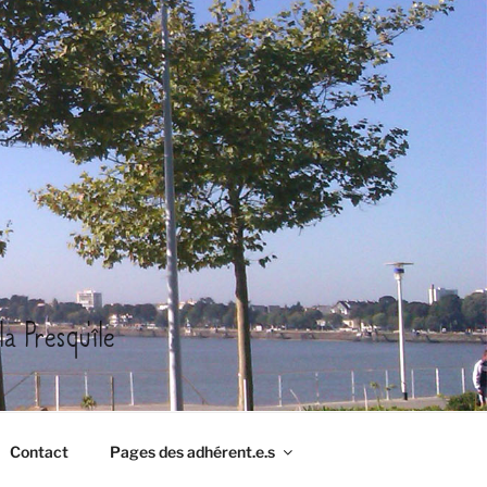
a Presqu'île
Contact
Pages des adhérent.e.s