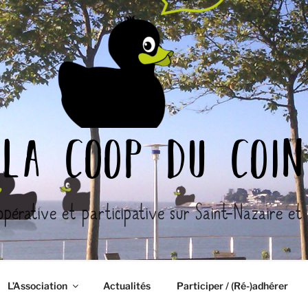
la coop du coin
opérative et participative sur Saint-Nazaire et l
L’Association
Actualités
Participer / (Ré-)adhérer