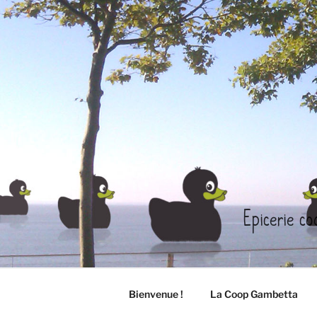
Aller
au
contenu
principal
Epicerie co
Bienvenue !
La Coop Gambetta