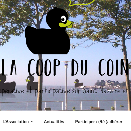
la coop du coin
opérative et participative sur Saint-Nazaire et l
L’Association
Actualités
Participer / (Ré-)adhérer