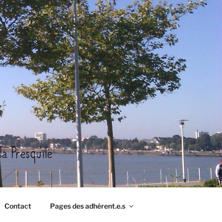
a Presqu'île
Contact
Pages des adhérent.e.s