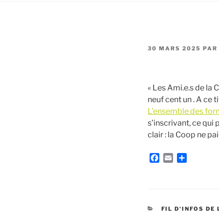
PUBLIÉ
30 MARS 2025
PA
LE
« Les Ami.e.s de la 
neuf cent un . A ce 
L’ensemble des form
s’inscrivant, ce qui
clair : la Coop ne pai
F
E
P
a
m
a
c
a
r
e
i
t
b
l
a
o
g
CATÉGORIES
FIL D'INFOS DE
o
e