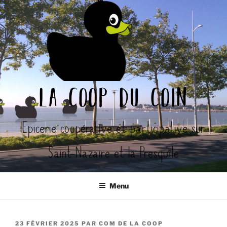
Aller
au
contenu
principal
la coop du coin
Epicerie coopérative et participative sur
Saint-Nazaire et la Presqu'île
Menu
PUBLIÉ
23 FÉVRIER 2025
PAR
COM DE LA COOP