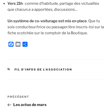
Vers 21h
: comme d’habitude, partage des victuailles
que chacun.e a apportées, discussions…
Un système de co-voiturage est mis en place
. Que tu
sois conducteur/trice ou passager/ère inscris-toi sur la
fiche scotchée sur le comptoir de la Boutique.
F
E
P
a
m
a
c
a
r
e
i
t
b
l
a
o
g
CATÉGORIES
FIL D'INFOS DE L'ASSOCIATION
o
e
k
r
Navigation
Article
PRÉCÉDENT
de
précédent
Les actus de mars
l’article