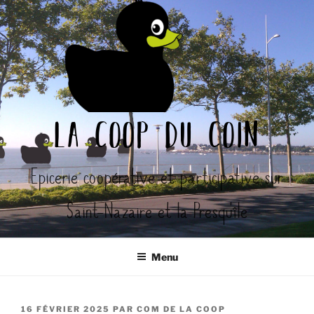
Aller
au
contenu
principal
la coop du coin
Epicerie coopérative et participative sur
Saint-Nazaire et la Presqu'île
Menu
PUBLIÉ
16 FÉVRIER 2025
PAR
COM DE LA COOP