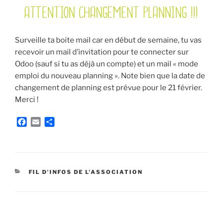
ATTENTION CHANGEMENT PLANNING !!!
LE
Surveille ta boite mail car en début de semaine, tu vas
recevoir un mail d’invitation pour te connecter sur
Odoo (sauf si tu as déjà un compte) et un mail « mode
emploi du nouveau planning ». Note bien que la date de
changement de planning est prévue pour le 21 février.
Merci !
F
E
P
a
m
a
c
a
r
e
i
t
b
l
a
o
g
CATÉGORIES
FIL D'INFOS DE L'ASSOCIATION
o
e
k
r
Navigation