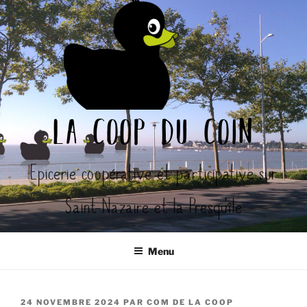
Aller
au
contenu
principal
la coop du coin
Epicerie coopérative et participative sur
Saint-Nazaire et la Presqu'île
Menu
PUBLIÉ
24 NOVEMBRE 2024
PAR
COM DE LA COOP