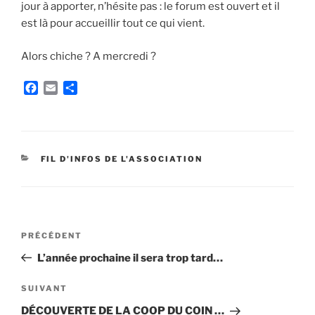
jour à apporter, n’hésite pas : le forum est ouvert et il
est là pour accueillir tout ce qui vient.
Alors chiche ? A mercredi ?
F
E
P
a
m
a
c
a
r
e
i
t
b
l
a
o
g
CATÉGORIES
FIL D'INFOS DE L'ASSOCIATION
o
e
k
r
Navigation
Article
PRÉCÉDENT
de
précédent
L’année prochaine il sera trop tard…
l’article
Article
SUIVANT
suivant
DÉCOUVERTE DE LA COOP DU COIN …