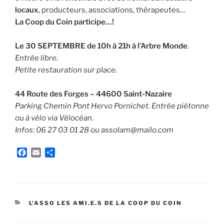
locaux
, producteurs, associations, thérapeutes…
La Coop du Coin participe…!
Le 30 SEPTEMBRE de 10h à 21h à l’Arbre Monde
.
Entrée libre.
Petite restauration sur place.
44 Route des Forges – 44600 Saint-Nazaire
Parking Chemin Pont Hervo Pornichet. Entrée piétonne
ou à vélo via Vélocéan.
Infos: 06 27 03 01 28 ou assolam@mailo.com
F
E
P
a
m
a
c
a
r
e
i
t
b
l
a
o
g
CATÉGORIES
L'ASSO LES AMI.E.S DE LA COOP DU COIN
o
e
k
r