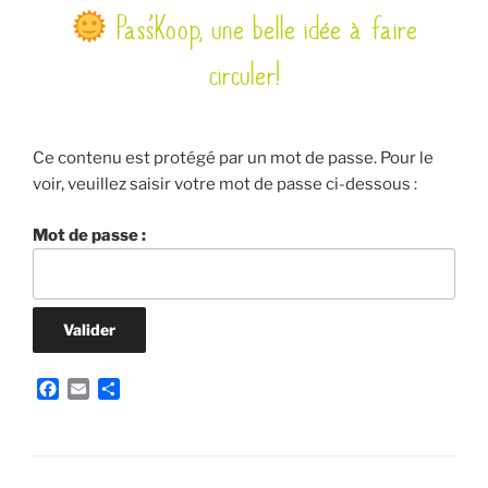
Pass’Koop, une belle idée à faire
LE
circuler!
Ce contenu est protégé par un mot de passe. Pour le
voir, veuillez saisir votre mot de passe ci-dessous :
Mot de passe :
F
E
P
a
m
a
c
a
r
e
i
t
b
l
a