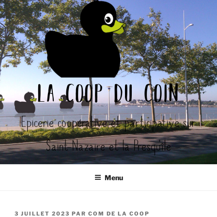
Aller
au
contenu
principal
la coop du coin
Epicerie coopérative et participative sur
Saint-Nazaire et la Presqu'île
Menu
PUBLIÉ
3 JUILLET 2023
PAR
COM DE LA COOP