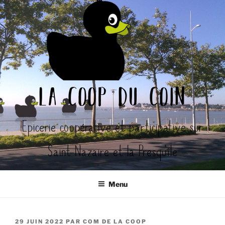
Aller
au
contenu
principal
la coop du coin
Epicerie coopérative et participative sur
Saint-Nazaire et la Presqu'île
Menu
PUBLIÉ
29 JUIN 2022
PAR
COM DE LA COOP