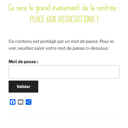
Ce sera le grand événement de la rentrée :
LE
PLACE AUX ASSOCIATIONS !
Ce contenu est protégé par un mot de passe. Pour le
voir, veuillez saisir votre mot de passe ci-dessous :
Mot de passe :
F
E
P
a
m
a
c
a
r
e
i
t
b
l
a