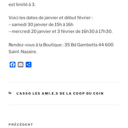
est limité à 3.
Voici les dates de janvier et début février :
– samedi 30 janvier de 15h à 16h
– mercredi 20 janvier et 3 février de 16h30 à 17h30.
Rendez-vous à la Boutique : 35 Bd Gambetta 44 600
Saint-Nazaire.
F
E
P
a
m
a
c
a
r
e
i
t
b
l
a
o
g
CATÉGORIES
L'ASSO LES AMI.E.S DE LA COOP DU COIN
o
e
k
r
Navigation
Article
PRÉCÉDENT