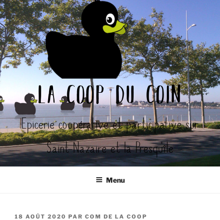
Aller
au
contenu
principal
la coop du coin
Epicerie coopérative et participative sur
Saint-Nazaire et la Presqu'île
Menu
PUBLIÉ
18 AOÛT 2020
PAR
COM DE LA COOP