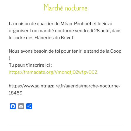
Marché nocturne
LE
La maison de quartier de Méan-Penhoët et le Rozo
organisent un marché nocturne vendredi 28 août, dans
le cadre des Flâneries du Brivet.
Nous avons besoin de toi pour tenir le stand de la Coop
!
Tu peux t’inscrire ici :
https://framadate.org/VmonqfjOZwfgvOCZ
https://www.saintnazaire.fr/agenda/marche-nocturne-
18459
F
E
P
a
m
a
c
a
r
e
i
t
b
l
a