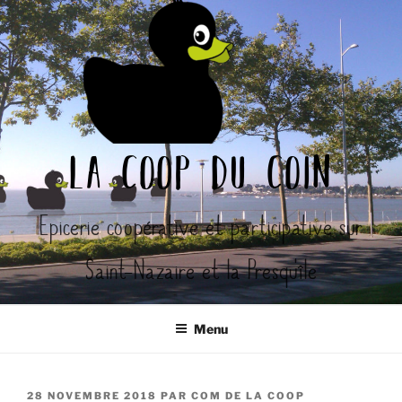
Aller
au
contenu
principal
la coop du coin
Epicerie coopérative et participative sur
Saint-Nazaire et la Presqu'île
Menu
PUBLIÉ
28 NOVEMBRE 2018
PAR
COM DE LA COOP