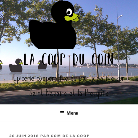
Aller
au
contenu
principal
la coop du coin
Epicerie coopérative et participative sur
Saint-Nazaire et la Presqu'île
Menu
PUBLIÉ
26 JUIN 2018
PAR
COM DE LA COOP