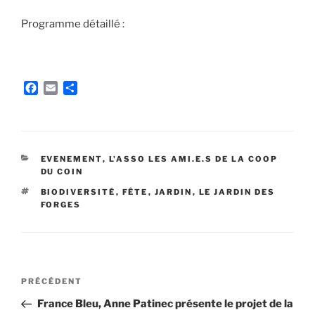
Programme détaillé :
F
E
P
a
m
a
c
a
r
e
i
t
b
l
a
o
g
CATÉGORIES
EVENEMENT
,
L'ASSO LES AMI.E.S DE LA COOP
o
e
DU COIN
k
r
ÉTIQUETTES
BIODIVERSITÉ
,
FÊTE
,
JARDIN
,
LE JARDIN DES
FORGES
Navigation
Article
PRÉCÉDENT
de
précédent
France Bleu, Anne Patinec présente le projet de la