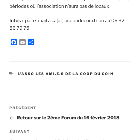
périodes où l’association n’aura pas de locaux
Infos :
par e-mail à ca[at]lacoopducoin.fr ou au 06 32
56 79 75
F
E
P
a
m
a
c
a
r
e
i
t
b
l
a
o
g
CATÉGORIES
L'ASSO LES AMI.E.S DE LA COOP DU COIN
o
e
k
r
Navigation
Article
PRÉCÉDENT
de
précédent
Retour sur le 2ème Forum du 16 février 2018
l’article
Article
SUIVANT
suivant