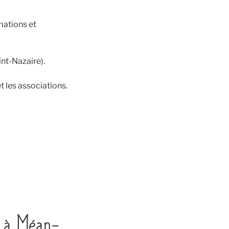
mations et
int-Nazaire).
t les associations.
ût à Méan-