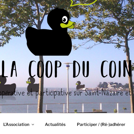
la coop du coin
opérative et participative sur Saint-Nazaire et l
L’Association
Actualités
Participer / (Ré-)adhérer