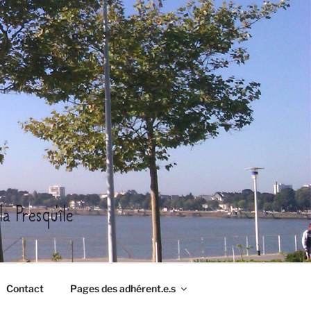
a Presqu'île
Contact
Pages des adhérent.e.s