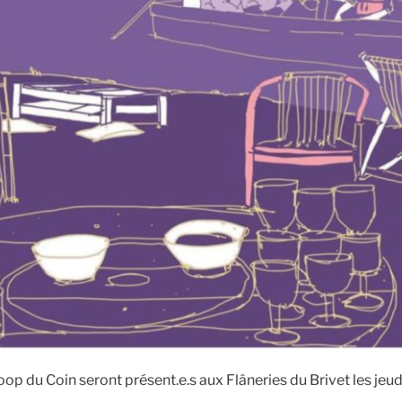
p du Coin seront présent.e.s aux Flâneries du Brivet les jeudis 