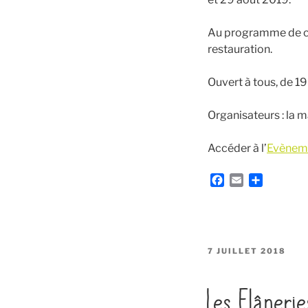
Au programme de ce
restauration.
Ouvert à tous, de 19
Organisateurs : la m
Accéder à l’
Evènem
F
E
P
a
m
a
c
a
r
e
i
t
b
l
a
o
g
PUBLIÉ
7 JUILLET 2018
o
e
LE
k
r
Les Flâneri