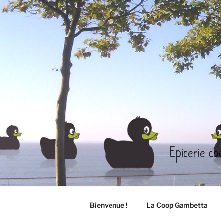
Aller
au
contenu
principal
Epicerie co
Bienvenue !
La Coop Gambetta