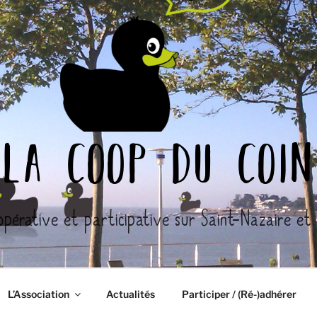
la coop du coin
opérative et participative sur Saint-Nazaire et l
L’Association
Actualités
Participer / (Ré-)adhérer