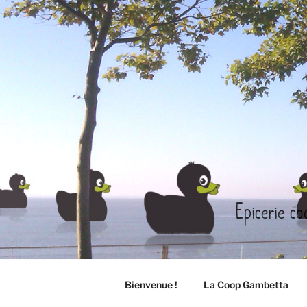
Aller
au
contenu
principal
Epicerie co
Bienvenue !
La Coop Gambetta