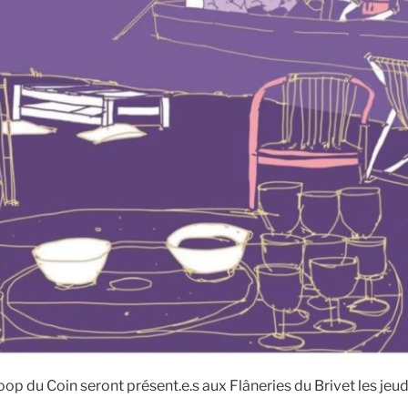
p du Coin seront présent.e.s aux Flâneries du Brivet les jeudis 