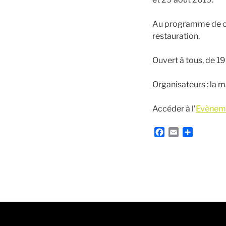
Au programme de ce
restauration.
Ouvert à tous, de 19
Organisateurs : la m
Accéder à l’
Evènem
F
E
P
a
m
a
c
a
r
e
i
t
b
l
a
o
g
o
e
k
r