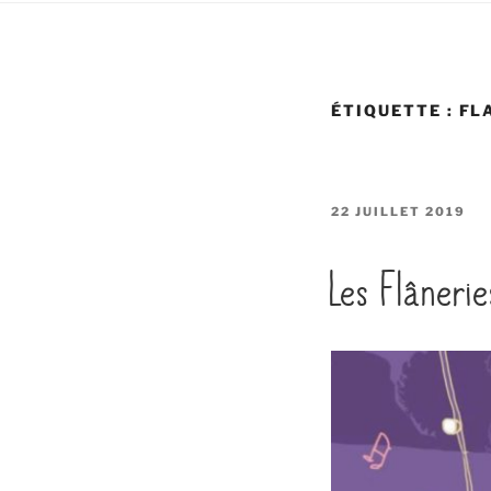
ÉTIQUETTE :
FL
PUBLIÉ
22 JUILLET 2019
LE
Les Flânerie