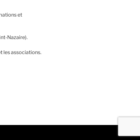
mations et
int-Nazaire).
t les associations.