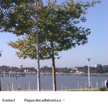
a Presqu'île
Contact
Pages des adhérent.e.s