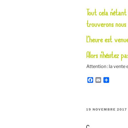
Tout cela n’étan
trouverons nous 
L’heure est venu
Alors n’hésitez p
Attention : la vente
F
E
P
a
m
a
c
a
r
e
i
t
b
l
a
o
g
PUBLIÉ
19 NOVEMBRE 2017
o
e
LE
k
r