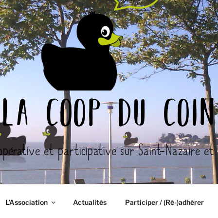
la coop du coin
opérative et participative sur Saint-Nazaire et l
L’Association
Actualités
Participer / (Ré-)adhérer