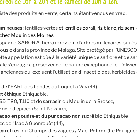
ndredi de 16h à 20h et le samedi de 10h à 18h.
iste des produits en vente, certains étant vendus en vrac :
gumineuses
: lentilles vertes
et lentilles corail, riz blanc, riz s
 chez Moulin des Moines,
spagne, SABOR A Tierra (provient d’arbres millénaires, situés 
lousie dans la province de Malaga. Site protégé par l’UNESCO,
tte appellation est dûe à la variété unique de sa flore et de sa
iale s’engage à préserver cette nature exceptionnelle. L’olivie
anciennes qui excluent l’utilisation d’insecticides, herbicides
e
de l’EARL des Landes du Luquet à Vay (44),
et éthique
Ethiquable,
5, T80, T110 et de
sarrasin
du Moulin de la Brosse,
nvie d’épices (Saint-Nazaire),
cacao en poudre et du pur cacao non sucré
bio Ethiquable
s de l’Isac à
Guenrouët
(44),
carottes)
du Champs des vagues / Maël Potiron (Le Pouliguen