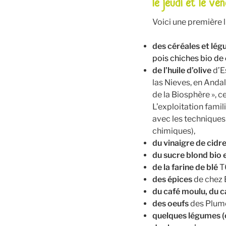
le jeudi et le ve
Voici une première l
des céréales et lé
pois chiches bio de
de l’huile d’olive
d’E
las Nieves, en Anda
de la Biosphère », ce
L’exploitation famil
avec les techniques 
chimiques),
du vinaigre de cidr
du sucre blond bio 
de la farine de blé
T6
des épices
de chez E
du café moulu, du 
des oeufs
des Plume
quelques légumes (