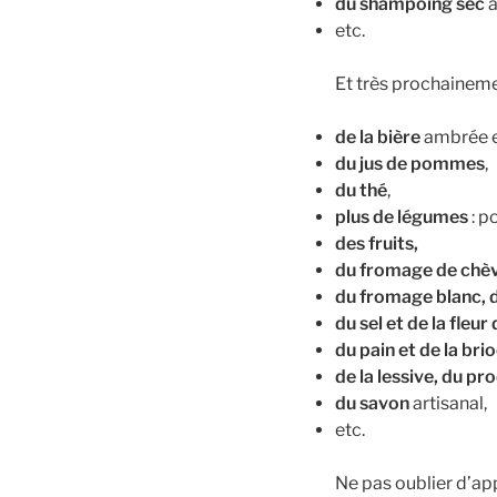
du shampoing sec
a
etc.
Et très prochaineme
de la bière
ambrée e
du jus de pommes
,
du thé
,
plus de légumes
: p
des fruits,
du fromage de chèv
du fromage blanc, d
du sel et de la fleur 
du pain
et de la bri
de la lessive, du pro
du savon
artisanal,
etc.
Ne pas oublier d’app