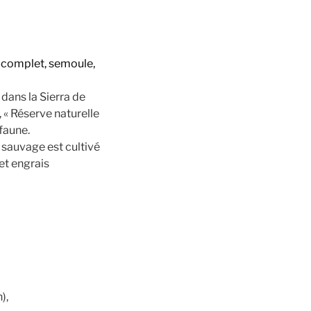
emi-complet, semoule,
dans la Sierra de
 « Réserve naturelle
 faune.
r sauvage est cultivé
 et engrais
),