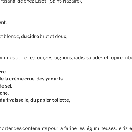
rtisanal de chez Lisoti (Saint-Nazaire),
nt :
t blonde,
du cidre
brut et doux,
ommes de terre, courges, oignons, radis, salades et topinam
re,
e la crème crue, des yaourts
de sel
,
oche
,
duit vaisselle, du papier toilette,
orter des contenants pour la farine, les légumineuses, le riz, e