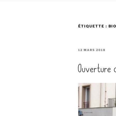
ÉTIQUETTE :
BI
PUBLIÉ
12 MARS 2018
LE
Ouverture d