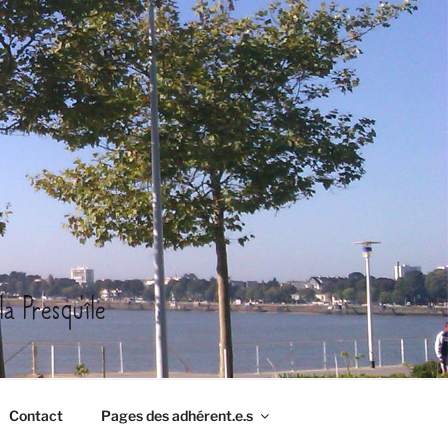
a Presqu'île
Contact
Pages des adhérent.e.s