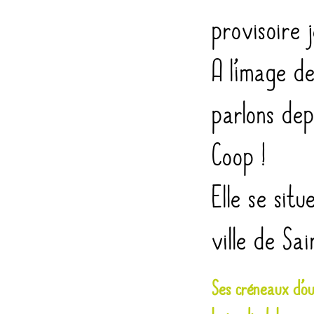
provisoire 
A l’image d
parlons dep
Coop !
Elle se sit
ville de Sa
Ses créneaux d’ou