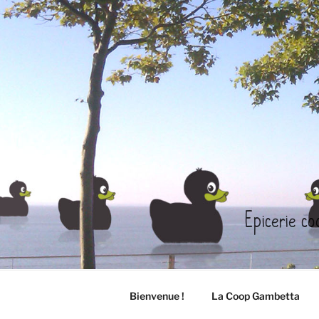
Aller
au
contenu
principal
Epicerie co
Bienvenue !
La Coop Gambetta