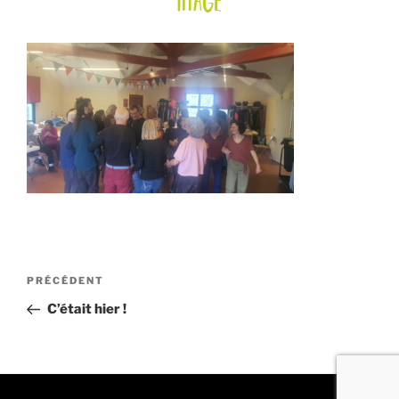
image
Navigation
Article
PRÉCÉDENT
de
précédent
C’était hier !
l’article