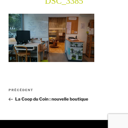
DSC_3385
Navigation
Article
PRÉCÉDENT
de
précédent
La Coop du Coin : nouvelle boutique
l’article