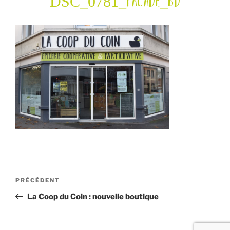
DSC_0781_facade_bd
Navigation
Article
PRÉCÉDENT
de
précédent
La Coop du Coin : nouvelle boutique
l’article