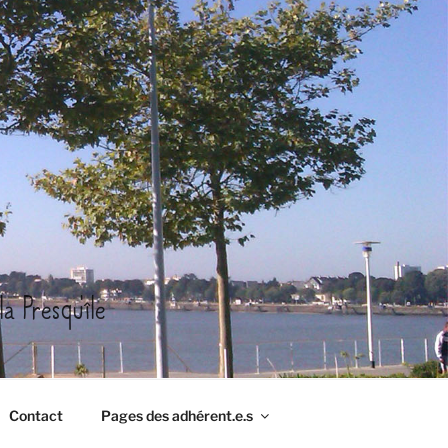
a Presqu'île
Contact
Pages des adhérent.e.s