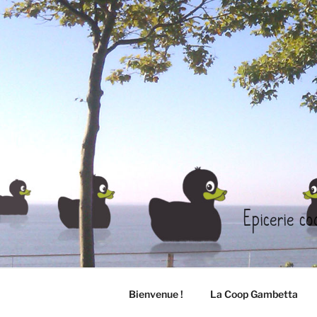
Aller
au
contenu
principal
Epicerie co
Bienvenue !
La Coop Gambetta