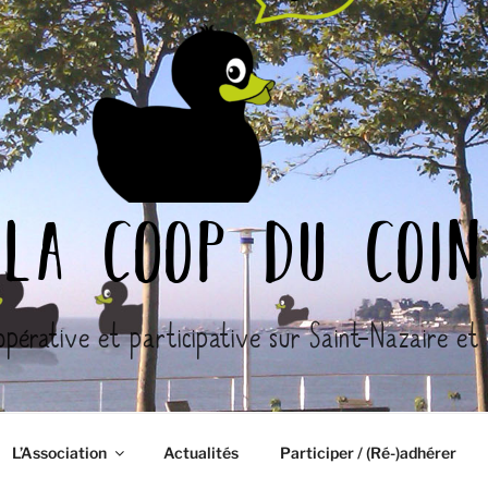
la coop du coin
opérative et participative sur Saint-Nazaire et l
L’Association
Actualités
Participer / (Ré-)adhérer